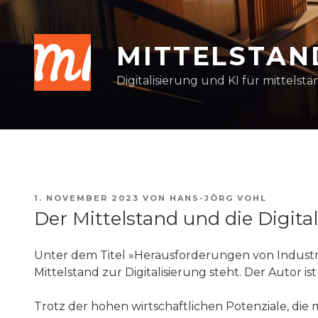
Zum
Inhalt
springen
MITTELSTAN
Digitalisierung und KI für mittel
VERÖFFENTLICHT
1. NOVEMBER 2023
VON
HANS-JÖRG VOHL
AM
Der Mittelstand und die Digita
Unter dem Titel »Herausforderungen von Industrie
Mittelstand zur Digitalisierung steht. Der Autor is
Trotz der hohen wirtschaftlichen Potenziale, di