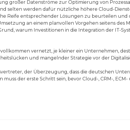
tung großer Datenströme zur Optimierung von Prozess
d selten werden dafür nützliche höhere Cloud-Dienste g
sche Reife entsprechender Lösungen zu beurteilen und 
 Umsetzung an einem planvollen Vorgehen seitens de
 Grund, warum Investitionen in die Integration der IT-S
 vollkommen vernetzt, je kleiner ein Unternehmen, desto
heitslücken und mangelnder Strategie vor der Digitalis
svertreter, der Überzeugung, dass die deutschen Untern
s der erste Schritt sein, bevor Cloud-, CRM-, ECM- un