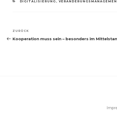
KATEGORIEN
DIGITALISIERUNG
,
VERÄNDERUNGSMANAGEME
Beitragsnavigation
Vorheriger
ZURÜCK
Beitrag
Kooperation muss sein – besonders im Mittelsta
Impr