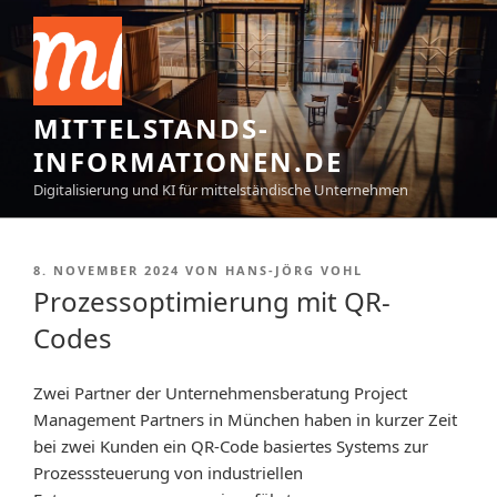
Zum
Inhalt
springen
MITTELSTANDS-
INFORMATIONEN.DE
Digitalisierung und KI für mittelständische Unternehmen
VERÖFFENTLICHT
8. NOVEMBER 2024
VON
HANS-JÖRG VOHL
AM
Prozessoptimierung mit QR-
Codes
Zwei Partner der Unternehmensberatung Project
Management Partners in München haben in kurzer Zeit
bei zwei Kunden ein QR-Code basiertes Systems zur
Prozesssteuerung von industriellen